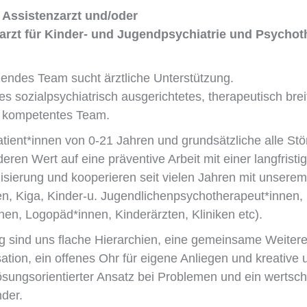
 Assistenzarzt
und/oder
arzt für Kinder- und Jugendpsychiatrie und Psychot
endes Team sucht ärztliche Unterstützung.
es sozialpsychiatrisch ausgerichtetes, therapeutisch brei
d kompetentes Team.
tient*innen von 0-21 Jahren und grundsätzliche alle Stö
ren Wert auf eine präventive Arbeit mit einer langfristig
isierung und kooperieren seit vielen Jahren mit unserem
n, Kiga, Kinder-u. Jugendlichenpsychotherapeut*innen,
nen, Logopäd*innen, Kinderärzten, Kliniken etc).
g sind uns flache Hierarchien, eine gemeinsame Weiter
ation, ein offenes Ohr für eigene Anliegen und kreative
lösungsorientierter Ansatz bei Problemen und ein wertsc
der.