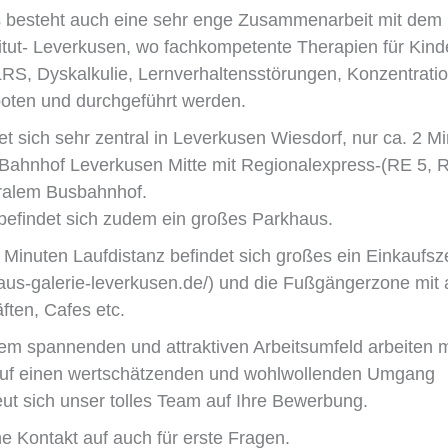
s besteht auch eine sehr enge Zusammenarbeit mit dem
titut- Leverkusen, wo fachkompetente Therapien für Kind
LRS, Dyskalkulie, Lernverhaltensstörungen, Konzentrati
ten und durchgeführt werden.
et sich sehr zentral in Leverkusen Wiesdorf, nur ca. 2 M
Bahnhof Leverkusen Mitte mit Regionalexpress-(RE 5, 
tralem Busbahnhof.
 befindet sich zudem ein großes Parkhaus.
2 Minuten Laufdistanz befindet sich großes ein Einkaufs
haus-galerie-leverkusen.de/) und die Fußgängerzone mit 
ften, Cafes etc.
em spannenden und attraktiven Arbeitsumfeld arbeiten 
auf einen wertschätzenden und wohlwollenden Umgang
eut sich unser tolles Team auf Ihre Bewerbung.
 Kontakt auf auch für erste Fragen.