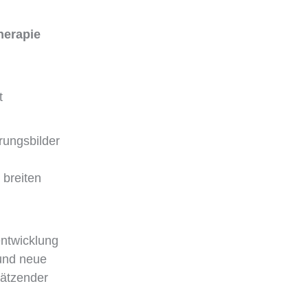
herapie
t
rungsbilder
 breiten
entwicklung
 und neue
hätzender