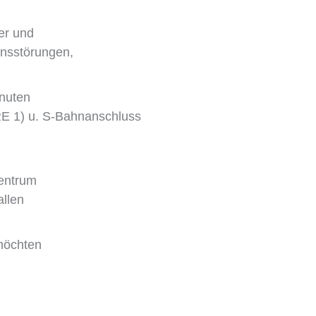
er und
onsstörungen,
inuten
RE 1) u. S-Bahnanschluss
zentrum
allen
möchten