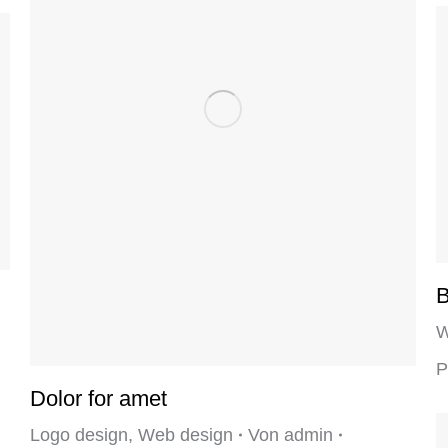
B
W
P
Dolor for amet
Logo design
,
Web design
Von
admin