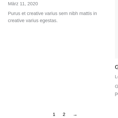
März 11, 2020
Purus et creative varius sem nibh mattis in
creative varius egestas.
G
L
G
p
1
2
→